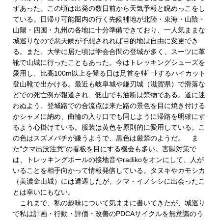
ずあった。この頃は出発の数日前から天気予報と睨めっこをし
ている。日帰り可能圏内の行く先候補地が北陸・東海・山陰・
山陽・四国・九州の各地に十分準備できており、一人気ままな
城巡りなので悪天候が予想されれば目的地は自由に変更でき
る。また、大学に居た頃は学会合間の登城が多く、スーツに革
靴で山城に行ったこともあった。今はトレッキングシューズを
愛用し、比高100m以上を登る日は足首をｻﾎﾟｰﾄするハイカット
登山靴で出かける。最近も岐阜城や鎌刃城（滋賀県）で滑落な
どでの死亡例が報道され、低山でも油断は禁物である。道に迷
わぬよう、登城路での合流点は来た路の景色を目に焼き付ける
かシャメに納め、曲輪の入り口でも同じように帰路を明確にす
るよう心掛けている。服装は黄色を原則的に愛用している。こ
の色はスズメバチが嫌うようで、黒色は厳禁のようだ。 ま
た“クマ出没注意”の看板を目にする機会も多い。害獣対策で
は、トレッキングポールの接地音やradikoをオンにして、人が
いることを相手向かって情報発信している。タヌキやカモシカ
（美濃金山城）には遭遇したが、クマ・イノシシに出会ったこ
とは幸いにもない。
これまで、私の趣味について気ままに書いてきたが、城巡り
で私は計画・行動・評価・改善のPDCAサイクルを無意識のう