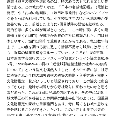
道乗り継ぎの検索を進めるのは、時の経つのも忘れる楽しい作
業である。どの城に行くかは、「日本の名城地図帳」（電波社
発行）や「お城の地図帳」（辰巳出版発行）などのハンドブッ
クをもっぱら利用している。小学校低学年の頃から地図帳が愛
読書であった。前述したように2回目以降の登城も結構ある。
明治初頭に多くの城が廃城となった。 この時に実に多くの建
造物（多くが城門）が城下か近在の寺社に移築された。門は解
体しやすく、城門は堅牢で重用されたからである。私は数年前
まで、この点を調べる術に乏しく情報不足から城跡には行って
も、近隣の移築遺構をスルーしていた。ところが、約2年前、
日本造園学会発行のランドスケープ研究オンライン論文集61巻
5号、1998年459-463頁の「近世城郭建築遺構の社寺への移築
について」という論文を偶然入手した。その中の表には、社寺
に移築された全国の城郭遺構の移築の時期・入手方法・根拠・
文化財指定一覧がびっしりと明記されており、この論文に出会
ってからは、趣味が城巡りから寺社巡りに変わったのかと思う
ほど通った。これが2回目登城の内訳である。その中には掛川
城大手三の門を移築した静岡県の油山寺山門のように、国重要
文化財指定の豪壮な重層櫓門もあり、寺に居てもお城の息吹を
充分感じることができた。ただし、このお寺も山奥でお寺の
HPでも車以外のアクセス方法は記載がなく、何とか調べて前