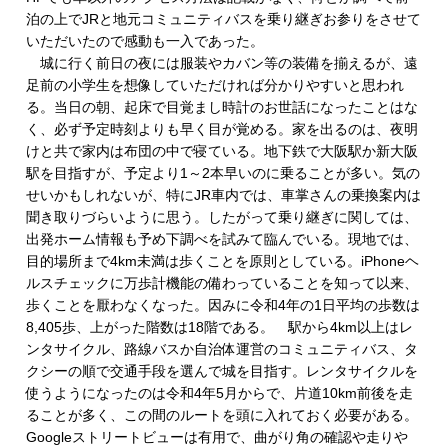
泊の上でJRと地元コミュニティバスを乗り継ぎお参りをさせて
いただいたので感動も一入であった。
城に行く前日の夜には服装やカバン等の装備を揃えるが、遠
足前の小学生を想像していただければ分かりやすいと思われ
る。当日の朝、起床で目覚まし時計のお世話になったことはな
く、必ず予定時刻よりも早く目が覚める。家を出るのは、夜明
けと共で家内は布団の中で寝ている。地下鉄で大阪駅か新大阪
駅を目指すが、予定より1～2本早いのに乗ることが多い。気の
せいかもしれないが、特にJR車内では、車掌さんの乗換案内は
聞き取りづらいように思う。したがって乗り継ぎに関しては、
出発ホーム情報も予め下調べを試みて臨んでいる。現地では、
目的場所まで4km未満は歩くことを原則としている。iPhoneヘ
ルスチェックに万歩計機能の備わっていることを知って以来、
歩くことを厭わなくなった。因みに令和4年の1日平均の歩数は
8,405歩、上がった階数は18階である。 駅から4km以上はレ
ンタサイクル、路線バスか自治体運営のコミュニティバス、タ
クシーの順で交通手段を選んで城を目指す。レンタサイクルを
使うようになったのは令和4年5月からで、片道10km前後を走
ることが多く、この間のルートを頭に入れておく必要がある。
Googleストリートビューは有用で、曲がり角の確認や走りや