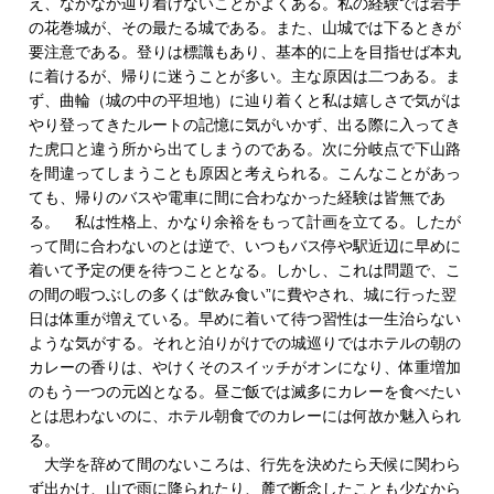
え、なかなか辿り着けないことがよくある。私の経験では岩手
の花巻城が、その最たる城である。また、山城では下るときが
要注意である。登りは標識もあり、基本的に上を目指せば本丸
に着けるが、帰りに迷うことが多い。主な原因は二つある。ま
ず、曲輪（城の中の平坦地）に辿り着くと私は嬉しさで気がは
やり登ってきたルートの記憶に気がいかず、出る際に入ってき
た虎口と違う所から出てしまうのである。次に分岐点で下山路
を間違ってしまうことも原因と考えられる。こんなことがあっ
ても、帰りのバスや電車に間に合わなかった経験は皆無であ
る。 私は性格上、かなり余裕をもって計画を立てる。したが
って間に合わないのとは逆で、いつもバス停や駅近辺に早めに
着いて予定の便を待つこととなる。しかし、これは問題で、こ
の間の暇つぶしの多くは“飲み食い”に費やされ、城に行った翌
日は体重が増えている。早めに着いて待つ習性は一生治らない
ような気がする。それと泊りがけでの城巡りではホテルの朝の
カレーの香りは、やけくそのスイッチがオンになり、体重増加
のもう一つの元凶となる。昼ご飯では滅多にカレーを食べたい
とは思わないのに、ホテル朝食でのカレーには何故か魅入られ
る。
大学を辞めて間のないころは、行先を決めたら天候に関わら
ず出かけ、山で雨に降られたり、麓で断念したことも少なから