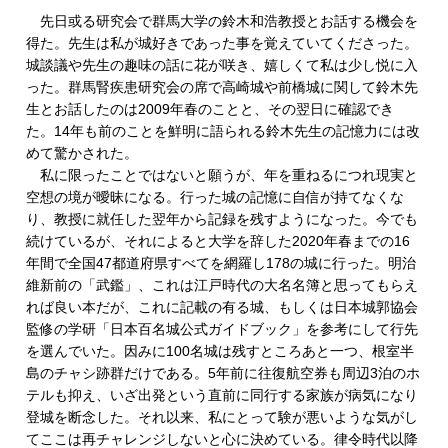
先日或る研究会で群馬大学の鈴木和浩教授とお話する機会を
得た。先生は私が城好きであった事を覚えていてくださった。
城談議や先生の趣味の話に花が咲き、嬉しくて私は少し悦に入
った。群馬腎疾患研究会の席で高崎城や前橋城に関して鈴木先
生とお話したのは2009年春のことと、その翌日に確認でき
た。14年も前のことを鮮明に語られる鈴木先生の記憶力には改
めて驚かされた。
私に限ったことではないと願うが、年を重ねるにつれ現実と
空想の境が曖昧になる。行った城の記憶に自信が持てなくな
り、教授に就任した翌年から記録を残すようになった。今でも
続けているが、それによると大学を辞した2020年春までの16
年間で全国47都道府県すべてを網羅し178の城に行った。明治
維新前の「武鑑」、これは江戸時代の大名名簿と思ってもらえ
れば良い本だが、これに記載の有る城、もしくは日本城郭協会
監修の学研「日本百名城公式ガイドブック」を参考にして行先
を選んでいた。因みに100名城は残すところあと一つ、根室半
島のチャシ跡群だけである。5年前に往復航空券も周辺3泊のホ
テルも抑え、いざ出発という直前に同行する家族が病気になり
登城を断念した。それ以来、私にとって験が悪いような気がし
てここは再チャレンジしないと心に決めている。律令時代以降