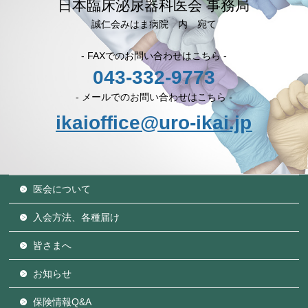
日本臨床泌尿器科医会 事務局
誠仁会みはま病院 内 宛て
- FAXでのお問い合わせはこちら -
043-332-9773
- メールでのお問い合わせはこちら -
ikaioffice@uro-ikai.jp
医会について
入会方法、各種届け
皆さまへ
お知らせ
保険情報Q&A