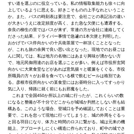
すい道を選ぶのに役立っている。私の情報取集能力も徐々に向
上しているように思える。好きこそものの上手なれということ
か。また、バスの時刻表は要注意で、会社ごとの表記法の違い
が大きいうえに改定頻度が高く、また急な欠便にも遭遇する。
奈良の柳生の里ではバスが来ず、常連の方が会社に連絡してく
ださった結果、ドライバー事情で急遽の1本欠便と判明した。
おかげでバス停向かいの十兵衛茶屋で一杯頂くこととなった
が、これも旅の余興で良い思い出となった。現地でのお昼ごは
んに関しては、私は地方の名物にはあまり興味が湧かない方
で、地元民御用達のお店を選ぶことが多い。例えば市役所玄関
向かいに大衆食堂などがあれば意気揚々と暖簾をくぐる。市役
所職員の方々がお昼を食べている横で飲むビールは格別であ
る。彦根市役所向かいの某食堂にはお昼時分に入ってすっかり
気に入り、帰路に就く前にもお邪魔をした。
これまで全国450か所以上の城に行ったが、これくらいの数
になると整備が不十分でどこからが城域か判然としない所も結
構ある。このような場合、登城口を予め確認しておくことは重
要で、これを怠って現地に行ってしまうと、城の外周をぐるっ
と回る羽目になり、体力と時間のロスに繋がる。城は元来の機
能上、アプローチしにくい構造に作られており、町中の城でさ