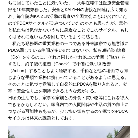
ちに回していたことに気づいた。 大学在職中は医療安全管理
部を10年間兼務した。安全とKAIZENの密接な関連は広く知ら
れ、毎年院内KAIZEN活動の審査や全国大会にも出かけていた
のでPDCAサイクルが染みついていたのかとも思ったが、意外
と私たちは気付かないうちに身近なことでこのサイクル、もし
くはそれに近いものを回しているように感じる。
私たち勤務医の重要業務の一つである外来診療でも無意識に
PDCA回している仲間が多いのではないか。私も3時間の診察
（Do）をするのに、それと同じかそれ以上の予習（Plan）を
するし、終了後の復習（Check）で不備に気づき改善
（Action）することもよく経験する。手術など他の場面でも同
じような手順で業務に携わっていることがあるように思える。
そのことに気づき意識して自発的にPDCAを取り入れると、効
率・安全性向上を期待できるような気がする。
日頃の生活でも、家事や家族との外食・買い物等にこれを導入
できるかもしれない。家庭内での人間関係や生活の質の向上に
つながる可能性もあるが、少し怖い気もするので家でのPDCA
サイクルは将来の課題としておく。