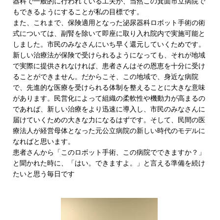
器科で一般的に行われている工夫が、当然この箕面市立病院で
もできるようにすることが私の目標です。
また、これまで、保険適用となった泌尿器科ロボット手術の術
式については、副腎を除いて即座に取り入れ院内で実施可能と
しました。市民のみなさんにいち早く還元していくためです。
新しい治療法が保険で受けられるようになっても、それが地域
で実際に提供されなければ、患者さんはその恩恵を十分に受け
ることができません。だからこそ、この地域で、身近な病院
で、先進的な医療を受けられる体制を整えることに大きな意味
があります。民営化によって組織の柔軟性や機動力が高まるの
であれば、新しい治療をより迅速に導入し、市民のみなさんに
届けていくための大きな力になるはずです。そして、民間の医
療法人が経営母体となった元公立病院の新しい時代のモデルに
なればと思います。
患者さんから「このロボット手術、この病院でできますか？」
と聞かれた時に、「はい。できますよ。」と言える準備を続け
たいと思う毎日です