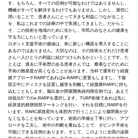
す。もちろん、すべての症例が可能なわけではありませんし、
機械がすべてを解決するわけでもありません。しかし、適切に
用いることで、患者さんにとって大きな利益につながること
を、私はこれまでの診療の中で実感してきました。だからこ
そ、この技術を地域のために生かし、市民のみなさんの健康を
守る力にしたいと思っています。
ロボット支援手術の価値は、単に新しい機器を導入することに
あるのではありません。大切なのは、その技術をどれだけ患者
さん一人ひとりの利益に結びつけられるかということです。た
とえば、過去に手術歴のある患者さんでは、癒着などのために
手術の難易度が高くなることがあります。当科で通常行う経腹
膜アプローチ
RARP
であれば
e-RARP
に変更もしますし、下腹
部正中にディスクを設置し腸管を剥離して経腹膜
RARP
に持ち
込むこともします。脳出血や閉塞隅角緑内障症例では、あえて
頭低位
5°
での
e-RARP
を選択します。
TURP
術後であれば先に
経尿道的膀胱頸部マーキングを行い、それを目標に
RARP
を行
います。
RARC
尿路変向も体腔内で行うことにより腸閉塞が少
なくなることを知っています。術前の準備を丁寧に行い、アプ
ローチを工夫し、術中の判断を重ねることで、ダビンチ手術を
可能にできる症例があります。そして、このように全国の泌尿