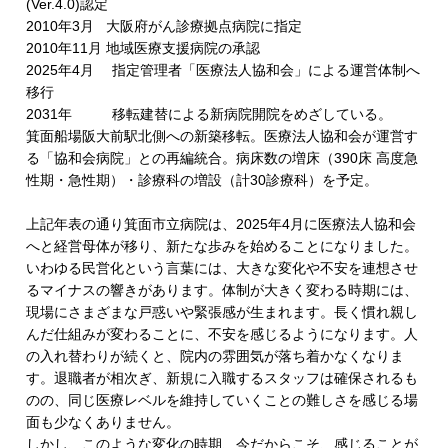
(Ver.4.0)
認定
2010
年
3
月
大阪府がん診療拠点病院に指定
2010
年
11
月 地域医療支援病院の承認
2025
年
4
月 指定管理者「医療法人協和会」による運営体制へ
移行
2031
年
移転建替による新病院開院をめざしている。
箕面船場阪大前駅北側への新築移転。医療法人協和会が運営す
る「協和会病院」との再編統合。病床数の増床（
390
床 高度急
性期・急性期）・診療科の増設（計
30
診療科）を予定。
上記年表の通り箕面市立病院は、
2025
年
4
月に医療法人協和会
へと経営母体が移り、新たな歩みを始めることになりました。
いわゆる民営化という言葉には、大きな変化や不安を連想させ
るマイナスの響きがあります。体制が大きく変わる時期には、
現場にさまざまな戸惑いや緊張感が生まれます。長く慣れ親し
んだ仕組みが変わることに、不安を感じるようになります。人
の入れ替わりが続くと、院内の雰囲気が落ち着かなくなりま
す。退職者が相次ぎ、新規に入職するスタッフは確保されるも
のの、同じ医療レベルを維持していくことの難しさを感じる場
面も少なくありません。
しかし、このような変化の時期、今だからこそ、感じることが