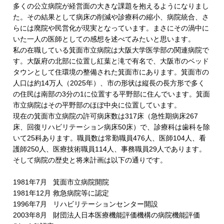
多くの公立病院が経営面の大きな課題を抱えるようになりまし
た。その結果として病床の削減や診療科の縮小、病院統合、さ
らには廃院や民営化が現実となっています。まさにその渦中に
いた一人の医師としての感想を述べてみたいと思います。
私の在職している箕面市立病院は大阪大学医学部の関連病院で
す。大阪府の北部に位置し紅葉と滝で有名で、大阪市のベッド
タウンとして住環境の整備された箕面市にあります。箕面市の
人口は約
14
万人（
2025
年）、市の形状は縦長の長方形で多く
の住民は南部の
3
分の
1
に位置する平野部に住んでいます。箕面
市立病院はその平野部のほぼ中央に位置しています。
現在の箕面市立病院の許可病床数は
317
床（急性期病床
267
床、回復リハビリテーション病床
50
床）で、診療科は歯科を除
いて
25
科あります。職員数は常勤職員
476
人、医師
104
人、看
護師
250
人、医療技術職員
114
人、事務職員
29
人であります。
そして病院の歴史と将来計画は以下の通りです。
1981
年
7
月
箕面市立病院開院
1981
年
12
月 救急病院等に認定
1996
年
7
月
リハビリテーションセンター開設
2003
年
8
月
財団法人日本医療機能評価機構の病院機能評価