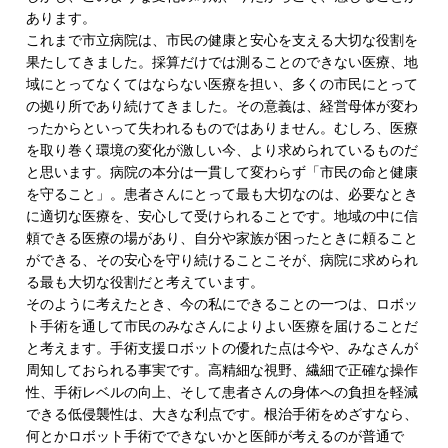
あります。
これまで市立病院は、市民の健康と安心を支える大切な役割を
果たしてきました。採算だけでは測ることのできない医療、地
域にとってなくてはならない医療を担い、多くの市民にとって
の拠り所であり続けてきました。その意義は、経営母体が変わ
ったからといって失われるものではありません。むしろ、医療
を取り巻く環境の変化が激しい今、より求められているものだ
と思います。病院の本分は一貫して変わらず「市民の命と健康
を守ること」。患者さんにとって最も大切なのは、必要なとき
に適切な医療を、安心して受けられることです。地域の中に信
頼できる医療の場があり、自分や家族が困ったときに頼ること
ができる、その安心を守り続けることこそが、病院に求められ
る最も大切な役割だと考えています。
そのように考えたとき、今の私にできることの一つは、ロボッ
ト手術を通して市民のみなさんによりよい医療を届けることだ
と考えます。手術支援ロボットの優れた点は今や、みなさんが
周知しておられる事実です。高精細な視野、繊細で正確な操作
性、手術レベルの向上、そして患者さんの身体への負担を軽減
できる低侵襲性は、大きな利点です。根治手術をめざすなら、
何とかロボット手術でできないかと医師が考えるのが普通で