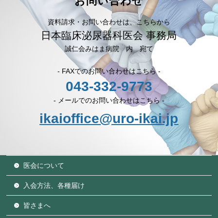
お問い合わせ
資料請求・お問い合わせは、こちらから
日本臨床泌尿器科医会 事務局
誠仁会みはま病院 内 宛て
- FAXでのお問い合わせはこちら -
043-332-9773
- メールでのお問い合わせはこちら -
ikaioffice@uro-ikai.jp
医会について
入会方法、各種届け
皆さまへ