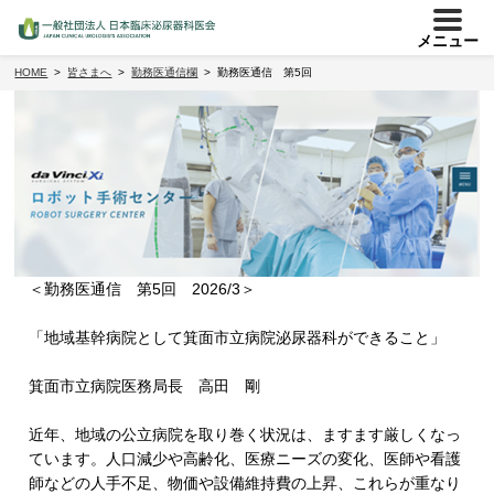
メニュー
HOME
皆さまへ
勤務医通信欄
勤務医通信 第5回
＜勤務医通信 第5回 2026/3＞
「地域基幹病院として箕面市立病院泌尿器科ができること」
箕面市立病院医務局長 高田 剛
近年、地域の公立病院を取り巻く状況は、ますます厳しくなっ
ています。人口減少や高齢化、医療ニーズの変化、医師や看護
師などの人手不足、物価や設備維持費の上昇、これらが重なり