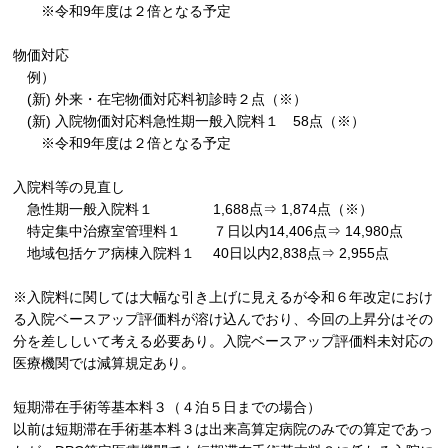
※令和
9
年度は２倍となる予定
物価対応
例）
(
新
)
外来・在宅物価対応料初診時２点（※）
(
新
)
⼊院物価対応料急性期⼀般⼊院料１
58
点（※）
※令和
9
年度は２倍となる予定
⼊院料等の⾒直し
急性期⼀般⼊院料１
1,688
点⇒
1,874
点（※）
特定集中治療室管理料１ ７⽇以内
14,406
点⇒
14,980
点
地域包括ケア病棟⼊院料１
40
⽇以内
2,838
点⇒
2,955
点
※入院料に関しては大幅な引き上げに見えるが令和６年改定におけ
る入院ベースアップ評価料が溶け込んでおり、今回の上昇分はその
分を差ししいて考える必要あり。入院ベースアップ評価料未対応の
医療機関では減算規定あり。
短期滞在手術等基本料３（４泊５日までの場合）
以前は短期滞在手術基本料３は出来高算定病院のみでの算定であっ