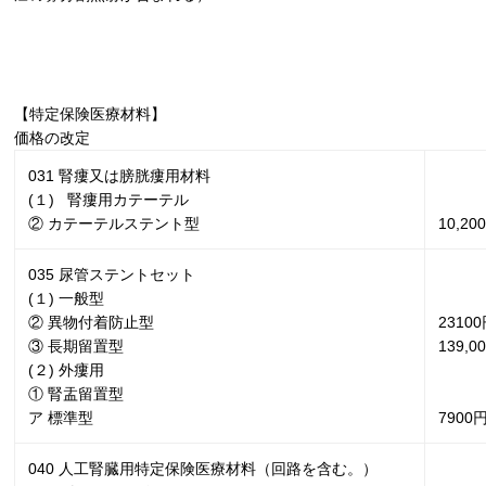
【特定保険医療材料】
価格の改定
031
腎瘻又は膀胱瘻用材料
(１) 腎瘻用カテーテル
② カテーテルステント型
10,20
035
尿管ステントセット
(
１
)
一般型
② 異物付着防止型
23100
③ 長期留置型
139,0
(
２
)
外瘻用
① 腎盂留置型
ア 標準型
7900
040
人工腎臓用特定保険医療材料（回路を含む。）