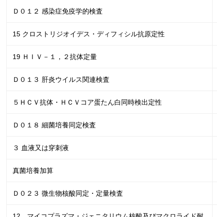
Ｄ０１２ 感染症免疫学的検査
15 クロストリジオイデス・ディフィシル抗原定性
19 ＨＩＶ－１，２抗体定量
Ｄ０１３ 肝炎ウイルス関連検査
５ＨＣＶ抗体・ＨＣＶコア蛋たん白同時検出定性
Ｄ０１８ 細菌培養同定検査
３ 血液又は穿刺液
真菌培養加算
Ｄ０２３ 微生物核酸同定・定量検査
12 マイコプラズマ・ジェニタリウム核酸及びマクロライド耐