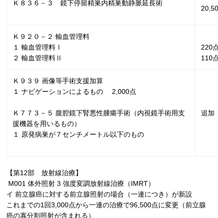
Ｋ８３６－３ 鏡下停留精巣内精巣動静脈延長術
20,
Ｋ９２０－２ 輸血管理料
１ 輸血管理料Ⅰ
220
２ 輸血管理料Ⅱ
110
Ｋ９３９ 画像等手術支援加算
１ ナビゲーションによるもの
2,000
点
Ｋ７７３－５ 腹腔鏡下腎悪性腫瘍手術（内視鏡手術用支
追加
援機器を用いるもの）
１ 原発病巣が７センチメートル以下のもの
【第
12
部 放射線治療】
M001
体外照射
3
強度変調放射線治療（
IMRT
）
イ 前立腺癌に対する前立腺照射の場合（一連につき）が新設
これまでの
1
回
3,000
点から一連の治療で
96,500
点に変更（前立腺
癌の寡分割照射が含まれる）