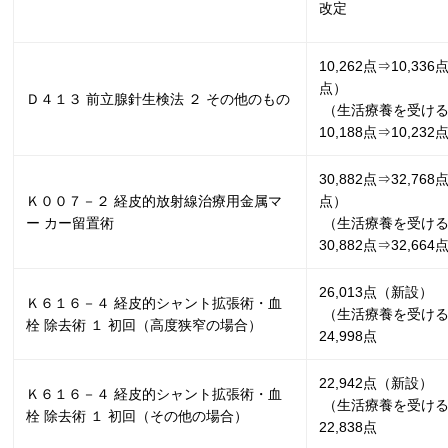
改定
10,262点⇒
10,336
点）
Ｄ４１３ 前立腺針生検法 ２ その他のもの
（生活療養を受け
10,188
点⇒
10,232
30,882点⇒
32,768
Ｋ００７－２ 経皮的放射線治療用金属マ
点）
ー カー留置術
（生活療養を受け
30,882
点⇒
32,664
26,013点（新設）
Ｋ６１６－４ 経皮的シャント拡張術・血
（生活療養を受け
栓 除去術 １ 初回（高度狭窄の場合）
24,998
点
22,942点（新設）
Ｋ６１６－４ 経皮的シャント拡張術・血
（生活療養を受け
栓 除去術 １ 初回（その他の場合）
22,838点