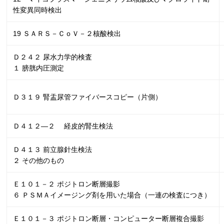
性変異同時検出
19 ＳＡＲＳ－ＣｏＶ－２核酸検出
Ｄ２４２ 尿水力学的検査
１ 膀胱内圧測定
Ｄ３１９ 腎盂尿管ファイバースコピー（片側）
Ｄ４１２―２
経皮的腎生検法
Ｄ４１３ 前立腺針生検法
２ その他のもの
Ｅ１０１－２ ポジトロン断層撮影
６ ＰＳＭＡイメージング剤を用いた場合（一連の検査につき）
Ｅ１０１－３ ポジトロン断層・コンピューター断層複合撮影