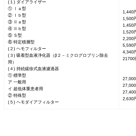
(
１
)
ダイアライザー
① Ⅰａ型
1,440
② Ⅰｂ型
1,500
③ Ⅱａ型
1,450
④ Ⅱｂ型
1,520
⑤ Ｓ型
2,200
⑥ 特定積層型
5,590
(
２
)
ヘモフィルター
4,340
(
３
)
吸着型血液浄化器（β２－ミクログロブリン除去
21700
用）
(
４
)
持続緩徐式血液濾過器
① 標準型
27,00
ア 一般用
27,00
イ 超低体重患者用
27,40
② 特殊型
2,630
(
５
)
ヘモダイアフィルター