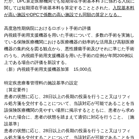
たが、
DPC
算定医療機関でも短期滞在手術基本料３に係わる入院に
関しては短期滞在手術基本料を算定することとされた。
入院基本料
が高い施設や
DPC
で係数の高い施設でも同額の算定となる。
⾼度急性期病院におけるロボット⼿術の評価
内視鏡⼿術用⽀援機器を用いた⼿術について、多数の⼿術を実施し
ている保険医療機関における医療機器の効率的な活⽤及び⾼額医療
機器の集約化を図る観点から、悪性腫瘍⼿術及びそれに準じた⼿術
のうち、内視鏡⼿術用⽀援機器を用いた⼿術の症例が年間
200
例以
上である場合の評価を新設する。
（新）内視鏡⼿術用⽀援機器加算
15,000
点
特定疾患療養管理料の施設基準の設定
［算定要件］
患者の状態に応じ、
28
⽇以上の⻑期の投薬を⾏うこと⼜はリフィ
ル処方箋を交付することについて、当該対応が可能であることを当
該保険医療機関の⾒やすい場所に掲⽰するとともに、患者から求め
られた場合に、患者の状態を踏まえて適切に対応を⾏うこと。［施
設基準］
患者の状態に応じ、
28
⽇以上の⻑期の投薬を⾏うこと⼜はリフィ
ル処方箋を交付することについて、当該対応が可能であることを当