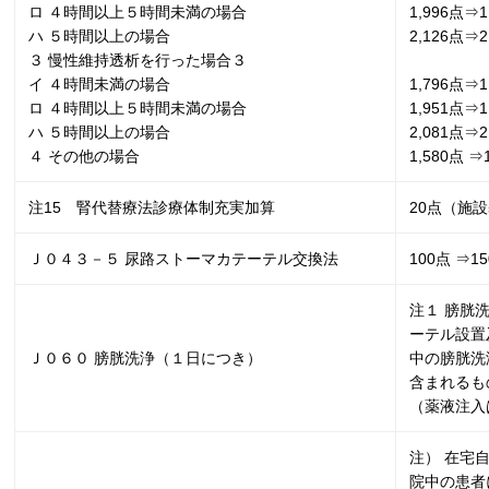
ロ ４時間以上５時間未満の場合
1,996点⇒
1
ハ ５時間以上の場合
2,126点⇒
2
３ 慢性維持透析を行った場合３
イ ４時間未満の場合
1,796点⇒
1
ロ ４時間以上５時間未満の場合
1,951点⇒
1
ハ ５時間以上の場合
2,081点⇒
2
４ その他の場合
1,580点 ⇒
注
15
腎代替療法診療体制充実加算
20点（施
Ｊ０４３－５ 尿路ストーマカテーテル交換法
100点 ⇒
15
注１ 膀胱
ーテル設置
Ｊ０６０ 膀胱洗浄（１日につき）
中の膀胱洗
含まれるも
（薬液注入
注） 在宅
院中の患者