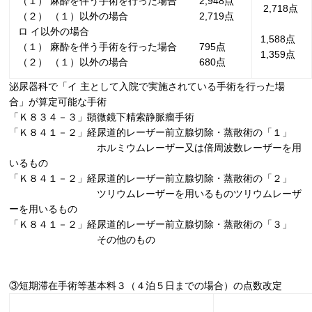
（１） 麻酔を伴う手術を行った場合
2,948
点
2,718
点
（２） （１）以外の場合
2,719
点
ロ イ以外の場合
1,588
点
（１） 麻酔を伴う手術を行った場合
795
点
1,359点
（２） （１）以外の場合
680
点
泌尿器科で「イ 主として入院で実施されている手術を行った場
合」が算定可能な手術
「Ｋ８３４－３」顕微鏡下精索静脈瘤手術
「Ｋ８４１－２」経尿道的レーザー前立腺切除・蒸散術の「１」
ホルミウムレーザー又は倍周波数レーザーを用
いるもの
「Ｋ８４１－２」経尿道的レーザー前立腺切除・蒸散術の「２」
ツリウムレーザーを用いるものツリウムレーザ
ーを用いるもの
「Ｋ８４１－２」経尿道的レーザー前立腺切除・蒸散術の「３」
その他のもの
③
短期滞在手術等基本料３（４泊５日までの場合）の点数改定