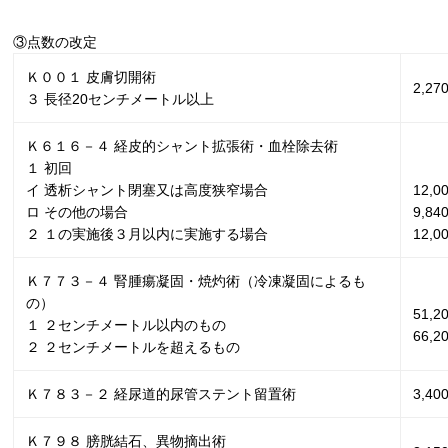
③点数の改定
Ｋ００１ 皮膚切開術
2,27
３ 長径
20
センチメートル以上
Ｋ６１６－４ 経皮的シャント拡張術・血栓除去術
１ 初回
イ 透析シャント閉塞又は高度狭窄場合
12,
ロ その他の場合
9,8
２ １の実施後３月以内に実施する場合
12,0
Ｋ７７３－４ 腎腫瘍凝固・焼灼術（冷凍凝固によるも
の）
51,
１ ２センチメートル以内のもの
66,
２ ２センチメートルを超えるもの
Ｋ７８３－２ 経尿道的尿管ステント留置術
3,40
Ｋ７９８ 膀胱結石、異物摘出術