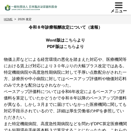
メニュー
HOME
2026 改定
令和８年診療報酬改定について（速報）
Word版は
こちら
より
PDF版は
こちら
より
物価上昇などによる経営環境の悪化を踏まえた対応や、医療機関等
における賃上げ対応により３０年ぶりの大幅プラス改定ではある。
特定機能病院や高度急性期病院に対して手厚い点数配分がされた一
方、診療所や中小病院に対してはベースアップ評価料や物価対応料
のみで大きな配分はなされなかった。
ベースアップ評価料については令和
6
年改定によるベースアップ評
価料を算定していたかどうかで令和８年以降のベースアップ評価料
が異なる。しかし３月までに届けていなかった医療機関に関しても
対応手段示されているので、詳細は厚生労働省の
HP
を参照してい
ただきたい。
また特定機能病院、高度急性期病院などを問わず
DPC
算定医療機関
でも短期滞在手術基本料３で算定することになったため、これらの