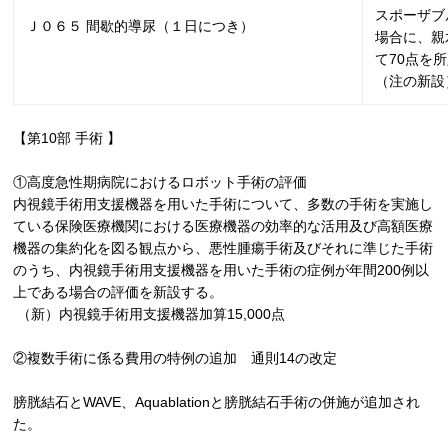
スポーザブ
Ｊ０６５ 間歇的導尿（１日につき）
場合に、親
て
70
点を所
（注の新設
【第
10
部 手術 】
①⾼度急性期病院におけるロボット⼿術の評価
内視鏡⼿術用⽀援機器を用いた⼿術について、多数の⼿術を実施し
ている保険医療機関における医療機器の効率的な活⽤及び⾼額医療
機器の集約化を図る観点から、悪性腫瘍⼿術及びそれに準じた⼿術
のうち、内視鏡⼿術用⽀援機器を用いた⼿術の症例が年間
200
例以
上である場合の評価を新設する。
（新）内視鏡⼿術用⽀援機器加算
15,000
点
②
複数手術に係る費用の特例の追加 通則
14
の改定
膀胱結石と
WAVE
、
Aquablation
と膀胱結石手術の併施が追加され
た。