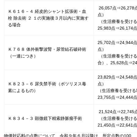
26,057点⇒
26,278
Ｋ６１６－４ 経皮的シャント拡張術・血
点）
栓 除去術 ２ １の実施後３月以内に実施す
（生活療養を受け
る場合
25,983
点⇒
26,174
25,702点⇒
24,944
Ｋ７６８ 体外衝撃波腎・尿管結石破砕術
点）
（一連につき）
（生活療養を受け
合）、
25,628
点⇒
2
23,829点⇒
24,548
Ｋ８２３－６ 尿失禁手術（ボツリヌス毒
点）
素によるもの）
（生活療養を受ける
23,755
点⇒
24,444
21,524点⇒
22,745
Ｋ８３４－３ 顕微鏡下精索静脈瘤手術
（生活療養を受け
21,450
点⇒
22,641
物価対応料の点数について、令和９年６月以降は、所定点数の
100