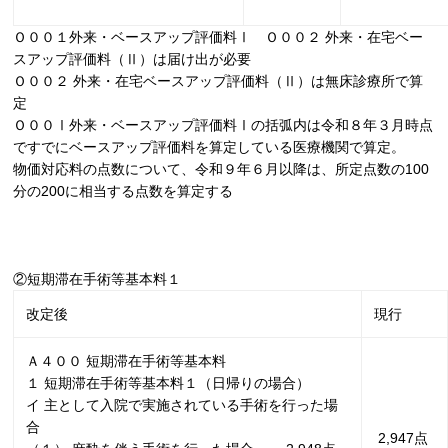
Ｏ００１外来・ベースアップ評価料Ⅰ Ｏ００２ 外来・在宅ベー
スアップ評価料（Ⅱ）は届け出が必要
Ｏ００２ 外来・在宅ベースアップ評価料（Ⅱ）は無床診療所で算
定
Ｏ００Ⅰ外来・ベースアップ評価料Ⅰの括弧内は令和８年３月時点
ですでにベースアップ評価料を算定している医療機関で算定。
物価対応料の点数について、令和９年６月以降は、所定点数の
100
分の
200
に相当する点数を算定する
②短期滞在手術等基本料１
改定後
現行
Ａ４００ 短期滞在手術等基本料
１ 短期滞在手術等基本料１（日帰りの場合）
イ 主として入院で実施されている手術を行った場
合
2,947
点