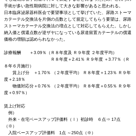
手術が多い急性期病院に対して大きな影響があると思われる。
日本臨床泌尿器科医会で要望事項として挙げていた、尿路ストーマ
カテーテル交換法を片側の点数として規定してもらう要望は、尿路
ストーマカテーテル交換法の増点として対応してもらえた。しかし
納入価と償還点数が逆ザヤになっている尿道留置カテーテルの償還
価格の増額は認められなかった。
診療報酬 ＋
3.09
％（Ｒ８年度及 Ｒ９年度 ２年度平均）
Ｒ８年度＋
2.41
％ Ｒ９年度 ＋
3.77
％（Ｒ
８年６⽉施⾏）
賃上げ分 ＋
1.70
％ （２年度平均） Ｒ８年度＋
1.23
％ Ｒ９年
度＋
2.18
％
物価対応分＋
0.76
％ （２年度平均） Ｒ８年度＋
0.55
％ Ｒ９年
度＋
0.97
％）
賃上げ対応
例）
外来・在宅ベースアップ評価料（Ⅰ）初診時 ６点⇒
17
点
（※）
⼊院ベースアップ評価料
1
点 ～
250
点（※）