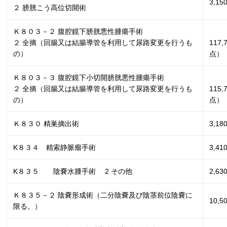
3,15
２ 膀胱こう高位切開術
Ｋ８０３－２ 腹腔鏡下膀胱悪性腫瘍手術
２ 全摘（回腸又は結腸導管を利用して尿路変更を行うも
117,
の）
点）
Ｋ８０３－３ 腹腔鏡下小切開膀胱悪性腫瘍手術
２ 全摘（回腸又は結腸導管を利用して尿路変更を行うも
115,
の）
点）
Ｋ８３０ 精巣摘出術
3,18
K８３４ 精索静脈瘤手術
3,4
K８３５ 陰嚢水腫手術
2
その他
2,6
Ｋ８３５－２ 陰嚢形成術（二分陰嚢及び陰茎前位陰嚢に
10,
限る。）