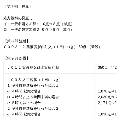
【第５部 投薬】
処方箋料の見直し
イ 一般名処方加算１
10
点⇒８点（減点）
ロ 一般名処方加算２ ８点⇒６点（減点）
【第６部 注射】
Ｇ００３－２ 薬液膀胱内注入（１日につき）
60
点 （新設）
【第９部 処置】
Ｊ０１２ 腎嚢胞又は水腎症穿刺
350点 ⇒
42
Ｊ０３８ 人工腎臓（１日につき）
１ 慢性維持透析を行った場合１
イ ４時間未満の場合
1,876点⇒
1
ロ ４時間以上５時間未満の場合
2,036点⇒
ハ ５時間以上の場合
2,171点⇒
2
２ 慢性維持透析を行った場合２
イ ４時間未満の場合
1,836点⇒
1