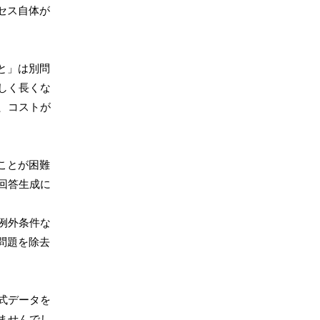
セス自体が
と」は別問
しく長くな
、コストが
ことが困難
回答生成に
例外条件な
問題を除去
式データを
ませんでし