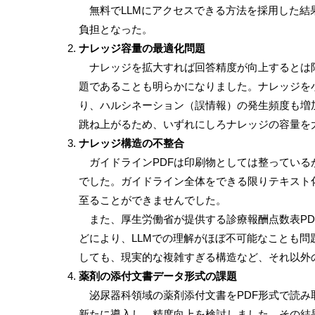
無料で
LLM
にアクセスできる方法を採用した結
負担となった。
ナレッジ容量の最適化問題
ナレッジを拡大すれば回答精度が向上するとは
題であることも明らかになりました。ナレッジを
り、ハルシネーション（誤情報）の発生頻度も増
跳ね上がるため、いずれにしろナレッジの容量を
ナレッジ構造の不整合
ガイドライン
PDF
は印刷物としては整っている
でした。ガイドライン全体をできる限りテキスト
至ることができませんでした。
また、厚生労働省が提供する診療報酬点数表
PD
どにより、
LLM
での理解がほぼ不可能なことも問
しても、現実的な複雑すぎる構造など、それ以外
薬剤の添付文書データ形式の課題
泌尿器科領域の薬剤添付文書を
PDF
形式で読み
新たに導入し、精度向上を検討しました。その結