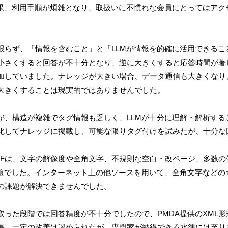
果、利用手順が煩雑となり、取扱いに不慣れな会員にとってはアク
限らず、「情報を含むこと」と「
LLM
が情報を的確に活用できるこ
小さくすると回答が不十分となり、逆に大きくすると応答時間が著
加していました。ナレッジが大きい場合、データ通信も大きくなり
大きくすることは現実的ではありませんでした。
が、構造が複雑でタグ情報も乏しく、
LLM
が十分に理解・解析する
化してナレッジに掲載し、可能な限りタグ付けを試みたが、十分な
F
は、文字の解像度や全角文字、不規則な空白・改ページ、多数の
題でした。インターネット上の他ソースを用いて、全角文字などの
の課題が解決できませんでした。
取った段階では回答精度が不十分でしたので、
PMDA
提供の
XML
形
果、一定の改善は認められたが、専門家が納得できる水準には至り