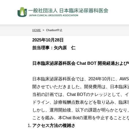
HOME
Chatbot中止
2025
年
10
月
28
日
担当理事：矢内原 仁
日本臨床泌尿器科医会
Chat BOT
開発経過および
日本臨床泌尿器科医会では、
2024
年
10
月に、
AWS
開させていただきました。開発費用は、日本臨床
当初の計画では、
Chat BOT
のナレッジとして、イ
ドライン、診療報酬点数表などを取り込み、臨床
しかし、運用開始後、以下の課題が明らかとなり
ことを鑑み、本Chat Botの運用を中止すること
アクセス方法の複雑さ