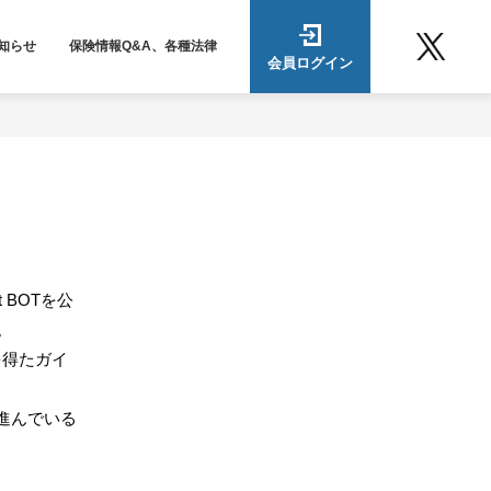
知らせ
保険情報Q&A、各種法律
会員ログイン
t BOT
を公
。
を得たガイ
進んでいる