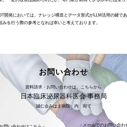
OT
開発においては、ナレッジ構造とデータ形式が
LLM
活用の鍵で
組みを行う際の参考となれば幸いと考えております。
お問い合わせ
資料請求・お問い合わせは、こちらから
日本臨床泌尿器科医会 事務局
誠仁会みはま病院 内 宛て
- メールでのお問い合わ
でのお問い合わせはこちら -